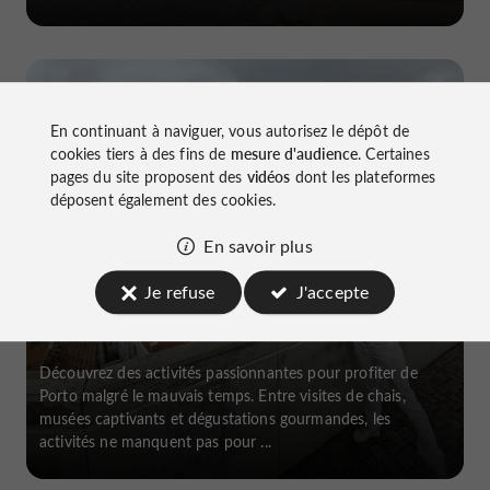
Au Sud de Porto
En continuant à naviguer, vous autorisez le dépôt de
cookies tiers à des fins de
mesure d'audience
. Certaines
pages du site proposent des
vidéos
dont les plateformes
déposent également des cookies.
En savoir plus
Que faire à Porto sous la pluie ?
Je refuse
J'accepte
Découvrez des activités passionnantes pour profiter de
Porto malgré le mauvais temps. Entre visites de chais,
musées captivants et dégustations gourmandes, les
activités ne manquent pas pour ...