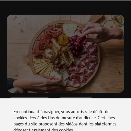
Produits et Spécialités
A l'Ouest de Porto
En continuant à naviguer, vous autorisez le dépôt de
Les meilleurs fromages et
cookies tiers à des fins de
mesure d'audience
. Certaines
charcuteries de Porto à
pages du site proposent des
vidéos
dont les plateformes
déposent également des cookies.