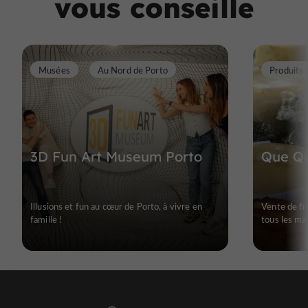
vous conseille
Musées
Au Nord de Porto
Produits 
3D Fun Art Museum Porto
Que Qu
Illusions et fun au cœur de Porto, à vivre en
Vente de fr
famille !
tous les ma