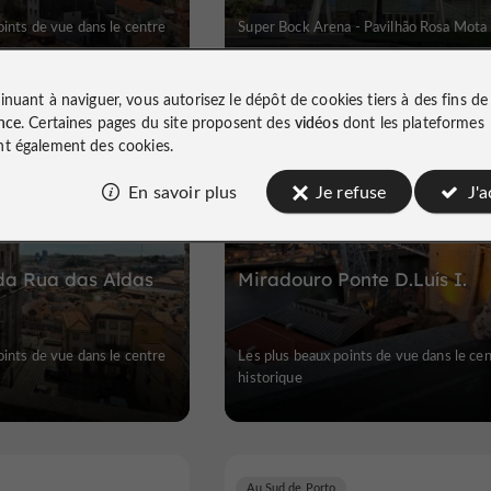
oints de vue dans le centre
Super Bock Arena - Pavilhão Rosa Mota
inuant à naviguer, vous autorisez le dépôt de cookies tiers à des fins d
nce
. Certaines pages du site proposent des
vidéos
dont les plateformes
t également des cookies.
Coeur Historique
En savoir plus
Je refuse
J'
da Rua das Aldas
Miradouro Ponte D.Luís I.
oints de vue dans le centre
Les plus beaux points de vue dans le ce
historique
Au Sud de Porto