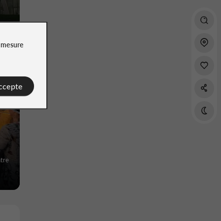
e
mesure
accepte
ntre