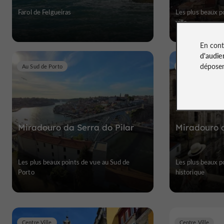
Farol de Felgueiras
Les plus beaux p
ville
En cont
d'audie
déposen
Au Sud de Porto
Coeur Historique
Miradouro da Serra do Pilar
Miradouro 
Les plus beaux points de vue au Sud de
Les plus beaux p
Porto
historique
Centre Ville
Centre Ville