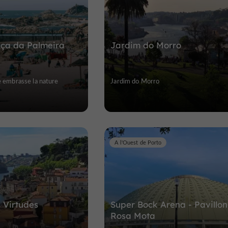
eça da Palmeira
Jardim do Morro
ue embrasse la nature
Jardim do Morro
A l'Ouest de Porto
 Virtudes
Super Bock Arena - Pavillon
Rosa Mota