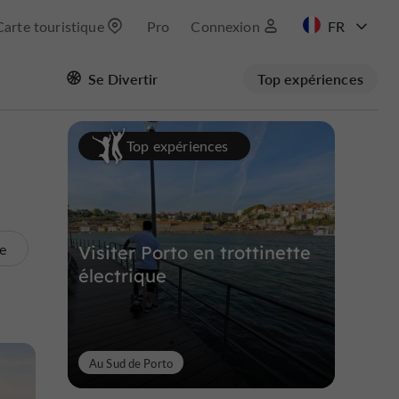
Carte touristique
Pro
Connexion
EN
Se Divertir
Top expériences
Masquer la carte
Top expériences
te
Visiter Porto en trottinette
électrique
Au Sud de Porto