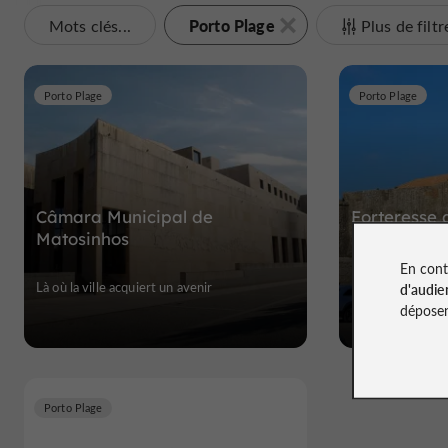
Porto Plage
Mots clés...
Plus de filtr
Porto Plage
Porto Plage
Câmara Municipal de
Forteresse 
Matosinhos
En cont
Là où la ville acquiert un avenir
Fortaleza de São
d'audie
déposen
Porto Plage