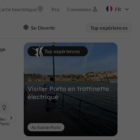
Carte touristique
Pro
Connexion
EN
Se Divertir
Top expériences
Masquer la carte
age
Top expériences
Visiter Porto en trottinette
électrique
 des Caves de
Porto
Au Sud de Porto