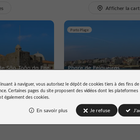
es
Afficher la car
Porto Plage
de São João da Foz
Phare de Felgueiras
inuant à naviguer, vous autorisez le dépôt de cookies tiers à des fins d
 João da Foz
Farol de Felgueiras
nce
. Certaines pages du site proposent des
vidéos
dont les plateformes
t également des cookies.
En savoir plus
Je refuse
J'