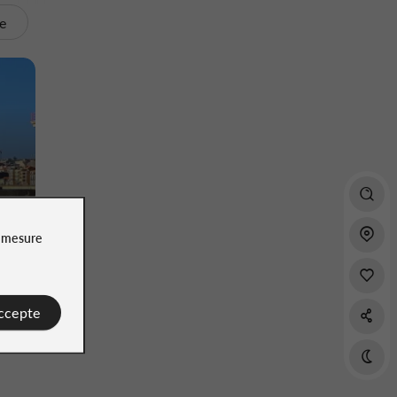
te
e
mesure
accepte