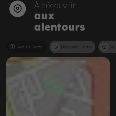
À découvrir
aux
alentours
Venir à Porto
Découvrir Porto
Se 