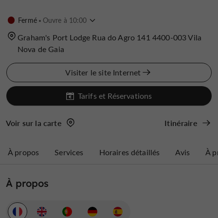
Fermé
Ouvre à 10:00
Graham's Port Lodge Rua do Agro 141 4400-003 Vila
Nova de Gaia
Visiter le site Internet
Tarifs et Réservations
Voir sur la carte
Itinéraire
À propos
Services
Horaires détaillés
Avis
À p
À propos