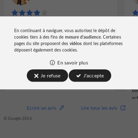
"Enrichissante !"
25
Le musée et très intéressant, deco superbe !
En continuant à naviguer, vous autorisez le dépôt de
mê
le personnel est très accueillant ! durant la
cookies tiers à des fins de
mesure d'audience
. Certaines
vo
visite plusieurs test de chocolat !
pages du site proposent des
vidéos
dont les plateformes
ex
déposent également des cookies.
l'
sa
En savoir plus
po
av
Je refuse
J'accepte
Lire l'avis complet
l'
no
ac
Po
Ecrire un avis
Lire tous les avis
Ecrire un avis
Lire tous les avis
eu
© TripAdvisor 2026
© Google 2026