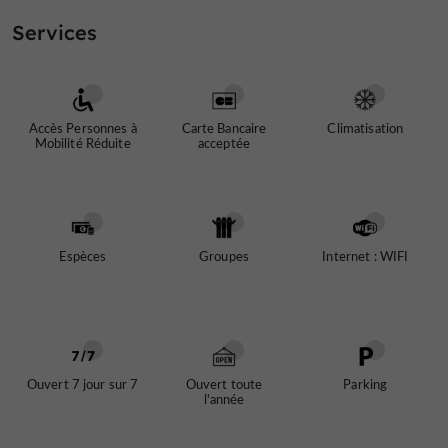
Le musée Atkinson
Services
Pour votre santé, évitez de manger trop gras, trop
sucré, trop salé
Accès Personnes à
Carte Bancaire
Climatisation
Mobilité Réduite
acceptée
Espèces
Groupes
Internet : WIFI
Ouvert 7 jour sur 7
Ouvert toute
Parking
l'année