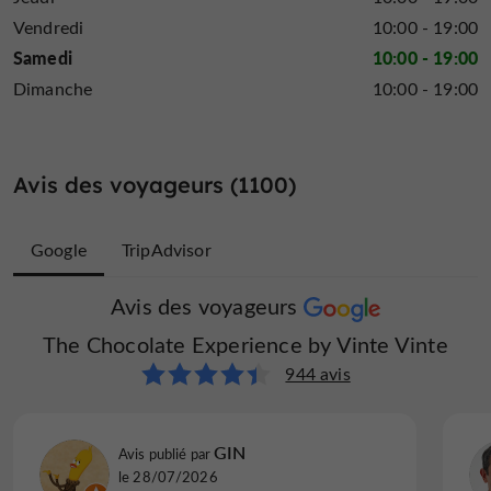
Vendredi
10:00 - 19:00
Samedi
10:00 - 19:00
Dimanche
10:00 - 19:00
Avis des voyageurs (1100)
Google
TripAdvisor
Avis des voyageurs
Avis des voyageurs
The Chocolate Experience by Vinte Vinte
The Chocolate Experience by Vinte Vinte
156 avis
944 avis
Emma et Woodchr... I
GIN
Avis publié par
Avis publié par
le 26/10/2025
le 28/07/2026