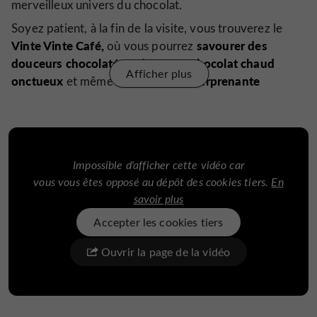
merveilleux univers du chocolat.
Soyez patient, à la fin de la visite, vous trouverez le
Vinte Vinte Café,
savourer des
où vous pourrez
douceurs chocolatées,
chocolat chaud
siroter un
Afficher plus
onctueux
surprenante
et même découvrir une
association
chocolat
de vin de Porto.
de
et
Petit plus : un audioguide est disponible en portugais,
anglais, espagnol, français, allemand et coréen.
Les plus curieux seront ravis de poursuivre leur visite
Impossible d'afficher cette vidéo car
par les musées et l'exposition temporaire WOW, où des
vous vous êtes opposé au dépôt des cookies tiers.
En
espaces de restauration permettent de faire une pause
savoir plus
pendant la journée.
Accepter les cookies tiers
Palais Rose
Ouvrir la page de la vidéo
L'histoire du chocolat
Planet Cork
La région de Porto à travers les âges
L'art de boire