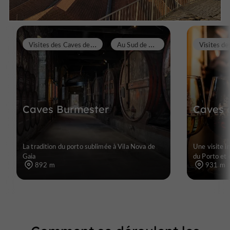
V
isites des Caves de Porto
A
u Sud de Porto
Caves Burmester
Caves 
La tradition du porto sublimée à Vila Nova de
Une visite i
Gaia
du Porto et 
892 m
931 m