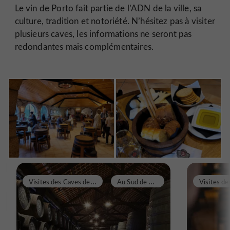
Le vin de Porto fait partie de l’ADN de la ville, sa
culture, tradition et notoriété. N’hésitez pas à visiter
plusieurs caves, les informations ne seront pas
redondantes mais complémentaires.
V
isites des Caves de Porto
A
u Sud de Porto