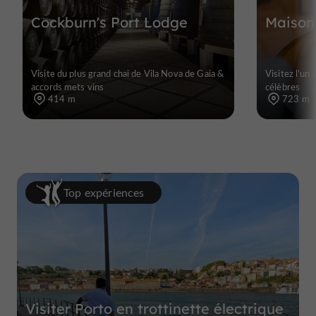
Cockburn's Port Lodge
Maison
Visite du plus grand chai de Vila Nova de Gaia &
Visitez l'un
accords mets vins
célèbres
414 m
723 m
Top expériences
Visiter Porto en trottinette électrique