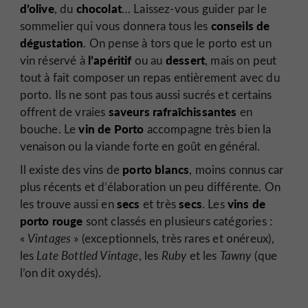
d’olive
chocolat
, du
… Laissez-vous guider par le
conseils de
sommelier qui vous donnera tous les
dégustation
. On pense à tors que le porto est un
l’apéritif
dessert
vin réservé à
ou au
, mais on peut
tout à fait composer un repas entièrement avec du
porto. Ils ne sont pas tous aussi sucrés et certains
saveurs rafraîchissantes
offrent de vraies
en
vin de Porto
bouche. Le
accompagne très bien la
venaison ou la viande forte en goût en général.
porto blancs
Il existe des vins de
, moins connus car
plus récents et d’élaboration un peu différente. On
secs
secs
vins de
les trouve aussi en
et très
. Les
porto rouge
sont classés en plusieurs catégories :
«
Vintages
» (exceptionnels, très rares et onéreux),
les
Late Bottled Vintage
, les
Ruby
et les
Tawny
(que
l’on dit oxydés).