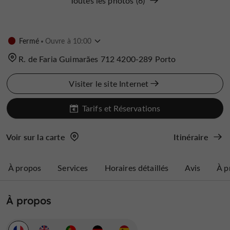
Toutes les photos (6)
Fermé
Ouvre à 10:00
R. de Faria Guimarães 712 4200-289 Porto
Visiter le site Internet
Tarifs et Réservations
Voir sur la carte
Itinéraire
À propos
Services
Horaires détaillés
Avis
À p
À propos