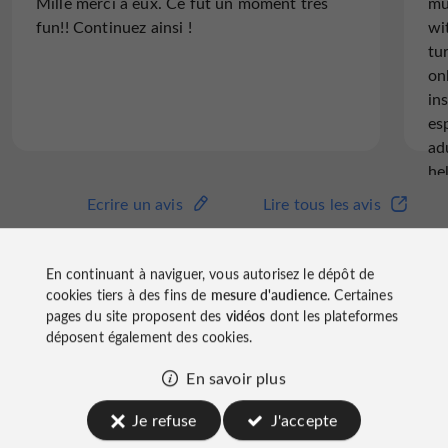
Mille merci à eux. Ce fut un moment très
mu
fun!! Continuez ainsi !
wi
tu
on
ins
es
ad
he
st
Ecrire un avis
Lire tous les avis
pho
© Google 2026
on
Po
En continuant à naviguer, vous autorisez le dépôt de
me
cookies tiers à des fins de
mesure d'audience
. Certaines
pages du site proposent des
vidéos
dont les plateformes
déposent également des cookies.
3D Fun Art Museum Porto
En savoir plus
sur les réseaux
Je refuse
J'accepte