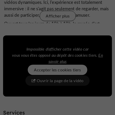
vidéos dynamiques. Ici, l'expérience est totalement
immersive : il ne s'agit pas seulement de regarder, mais
aussi de participer, d'explorer et de s'amuser.
Afficher plus
Ouvert tous les jours de 10h à 19h, le musée d'art
expérience sensorielle
ludique 3D de Porto offre une
immersive
où l'art prend vie et invite chaque visiteur à
interagir avec les espaces de manière créative et
Impossible d'afficher cette vidéo car
détendue.
vous vous êtes opposé au dépôt des cookies tiers.
En
Si vous recherchez des attractions touristiques à Porto,
savoir plus
des activités pour toute la famill
e, des activités en
Accepter les cookies tiers
intérieur ou tout simplement un musée amusant et
interactif, le Musée d'Art Ludique 3D de Porto est un
Ouvrir la page de la vidéo
incontournable de votre itinéraire.
Services