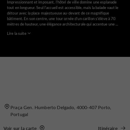
Impressionnant et imposant, l’hôtel de ville domine une esplanade
tout en longueur. Seul l’accueil est accessible, mais la balade vaut le
détour avec la place majestueuse au-devant de ce magnifique
bâtiment. En son centre, une tour ornée d’un carillon s’élève à 70
mètres de hauteur, une élégance architecturale qui accentue une ...
Lire la suite
Praça Gen. Humberto Delgado, 4000-407 Porto,
Portugal
Voir sur la carte
Itinéraire