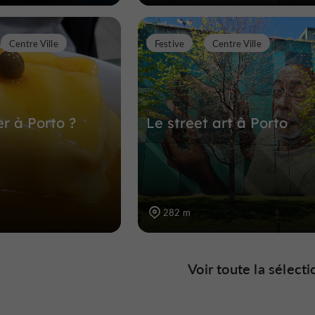
Centre Ville
Festive
Centre Ville
 à Porto ?
Le street art à Porto
282 m
Voir toute la sélecti