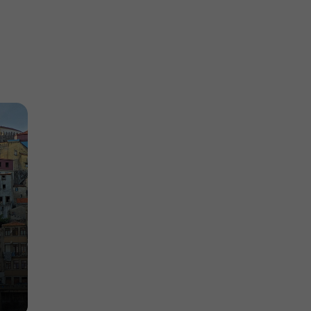
are
Mercadores
istorique
Offices de tourisme dans le centre historique
655 m