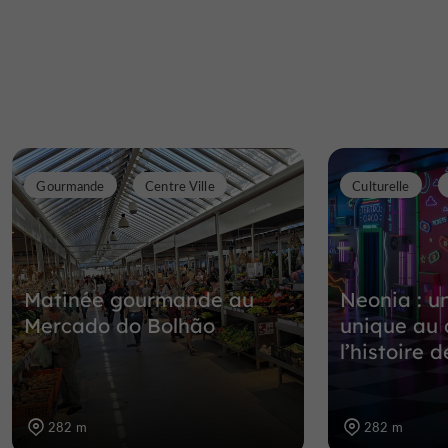
Gourmande
Centre Ville
Culturelle
Matinée gourmande au
Neonia : u
Mercado do Bolhão
unique au
l’histoire 
282 m
282 m