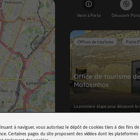
Venir à Porto
Découvrir Port
Offices de tourisme
Porto P
Office de tourisme d
Matosinhos
La première étape pour découvrir la v
7,4 km
inuant à naviguer, vous autorisez le dépôt de cookies tiers à des fins d
nce
. Certaines pages du site proposent des
vidéos
dont les plateformes
t également des cookies.