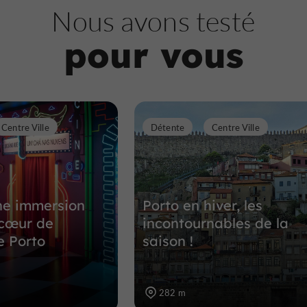
Nous avons testé
touristique de la g
pour vous
Offices de tourisme dans le centre h
547 m
Centre Ville
Détente
Centre Ville
ne immersion
Porto en hiver, les
 cœur de
incontournables de la
de Porto
saison !
282 m