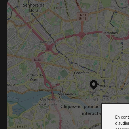
Cliquez-ici pour activer la carte
interactive
En cont
d'audie
déposen