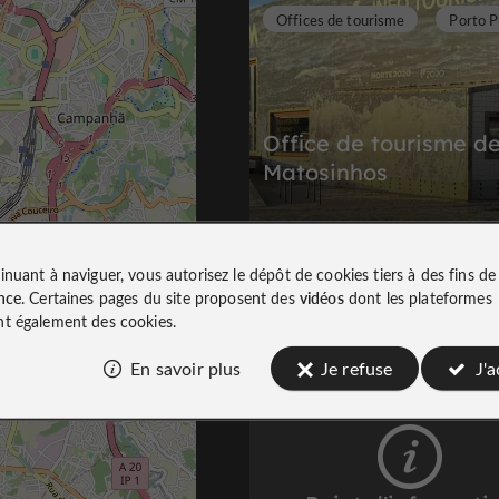
Offices de tourisme
Porto P
Office de tourisme d
Matosinhos
La première étape pour découvrir la v
inuant à naviguer, vous autorisez le dépôt de cookies tiers à des fins d
8,2 km
nce
. Certaines pages du site proposent des
vidéos
dont les plateformes
t également des cookies.
En savoir plus
Je refuse
J'
O
ffices de tourisme