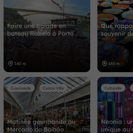
Faire une balade en
Que rappo
bateau Rabelo à Porto
souvenir d
160 m
160 m
Gourmande
Centre Ville
Culturelle
Matinée gourmande au
Neonia : u
Mercado do Bolhão
unique au