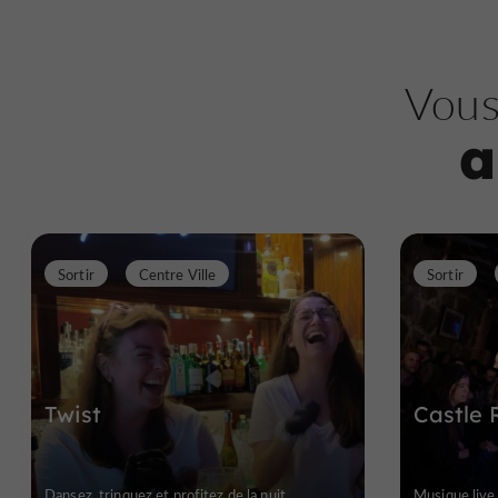
Vous
a
Sortir
Centre Ville
Sortir
Twist
Castle 
Dansez, trinquez et profitez de la nuit
Musique live,