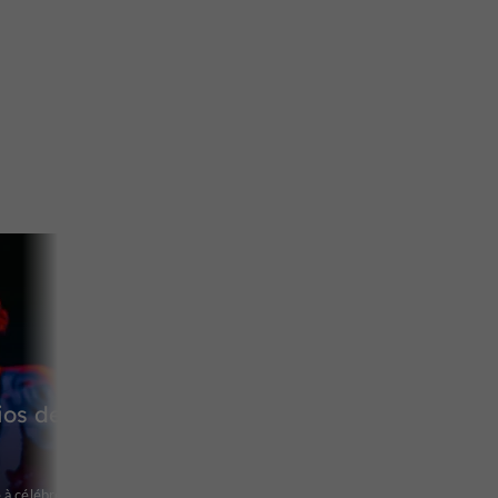
ios de
à célébrer à