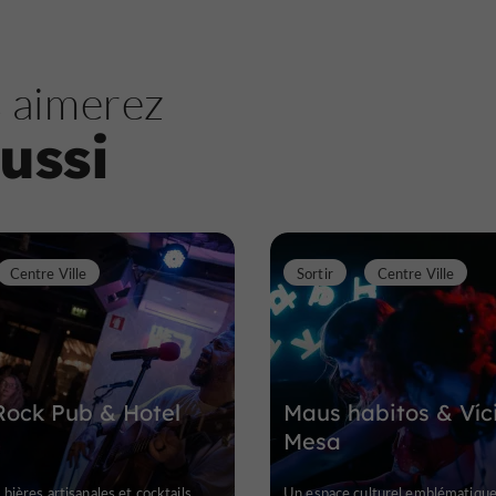
 aimerez
ussi
Centre Ville
Sortir
Centre Ville
Rock Pub & Hotel
Maus habitos & Víc
Mesa
 bières artisanales et cocktails
Un espace culturel emblématique 