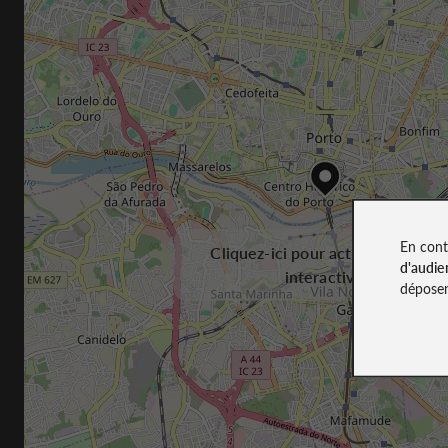
En cont
Cliquez-ici pour activer la carte
d'audie
interactive
déposen