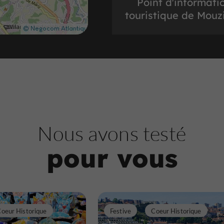
Point d'informati
touristique de Mouz
Offices de tourisme dans le centre h
248 m
O
ffices de tourisme
Nous avons testé
pour vous
Billetterie touristiq
Mercadores
oeur Historique
Festive
Coeur Historique
Offices de tourisme dans le centre h