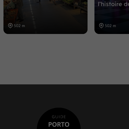
l’histoire 
502 m
502 m