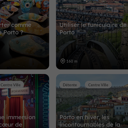
275 m
rter comme
Utiliser le funiculaire de
e Porto ?
Porto
160 m
Centre Ville
Détente
Centre Ville
ne immersion
Porto en hiver, les
 cœur de
incontournables de la