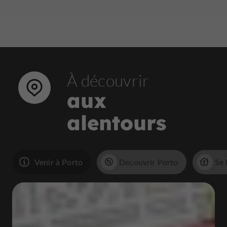
À découvrir
aux
alentours
Venir à Porto
Découvrir Porto
Se 