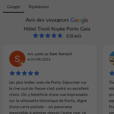
Google
TripAdvisor
Avis des voyageurs
Avis des voyageurs
Hôtel Tivoli Kopke Porto Gaia
Hôtel Tivoli Kopke Porto Gaia
216 avis
476 avis
francoismouillaud
Sam Sorouri
Avis publié par
Avis publié par
Lannion, France, le 12/04/2026
le 04/08/2026
"Un vrai 5 étoiles, emplacement idéal"
Les plus belles vues de Porto Séjourner sur
Ti
Emplacement idéal à côté de Wolrd of Wine
la rive sud du fleuve s'est avéré un excellent
mi
pour cet hôtel qui est un vrai 5 étoiles, de la
choix. On y bénéficie d'une vue imprenable
pr
maison de porto Kopke. Service très
sur la silhouette historique de Porto, digne
eq
attentionné, petit déjeuner hors classe,
d'une carte postale – un panorama
Fr
œuvres d'art, vues...
impossible à admirer depuis l'autre rive. Le
um