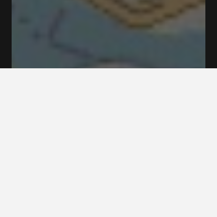
R. do Barão de Forrester 69 4400-034 Vila Nova de
Gaia
Tarifs et Réservations