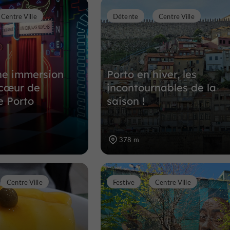
Centre Ville
Détente
Centre Ville
Offices de tourisme dans le centre h
315 m
ne immersion
Porto en hiver, les
 cœur de
incontournables de la
de Porto
saison !
378 m
Centre Ville
Festive
Centre Ville