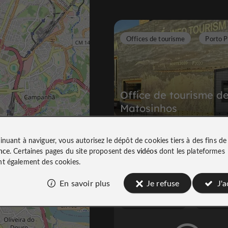
Offices de tourisme
Porto P
Office de tourisme d
Matosinhos
inuant à naviguer, vous autorisez le dépôt de cookies tiers à des fins d
La première étape pour découvrir la v
nce
. Certaines pages du site proposent des
vidéos
dont les plateformes
8,0 km
t également des cookies.
En savoir plus
Je refuse
J'
O
ffices de tourisme