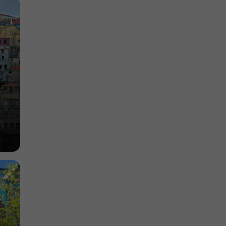
istorique
Offices de tourisme dans le centre historique
427 m