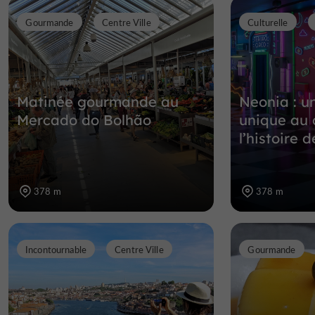
Gourmande
Centre Ville
Culturelle
Matinée gourmande au
Neonia : u
Mercado do Bolhão
unique au
l’histoire 
378 m
378 m
Incontournable
Centre Ville
Gourmande