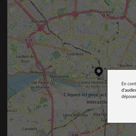
En cont
d'audie
Cliquez-ici pour activer la carte
déposen
interactive