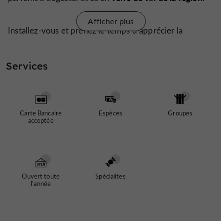
Afficher plus
Installez-vous et prenez le temps d’apprécier la
décoration sobre aux tons dorés
, les tables
douce lumière
soigneusement nappées et la
qui donne
Services
ambiance feutrée
à la salle une
. Cadre élégant, service
il ne vous reste plus
impeccable et cuisine de qualité,
qu’à réserver
.
Carte Bancaire
Espèces
Groupes
acceptée
Ouvert toute
Spécialites
l'année