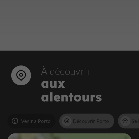
À découvrir
aux
alentours
Venir à Porto
Découvrir Porto
Se 