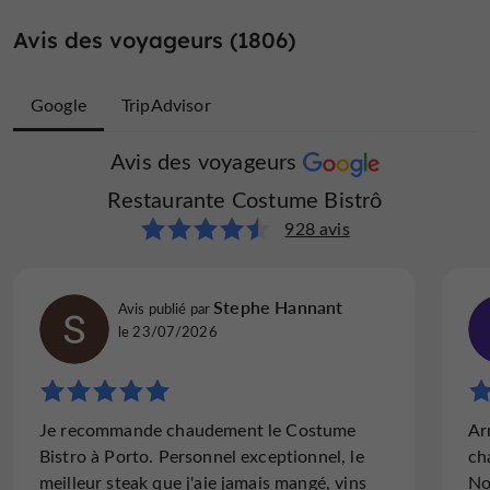
Avis des voyageurs (1806)
Google
TripAdvisor
Avis des voyageurs
Avis des voyageurs
Restaurante Costume Bistrô
Restaurante Costume Bistrô
878 avis
928 avis
roamoruso
Stephe Hannant
Avis publié par
Avis publié par
le 29/08/2025
le 23/07/2026
"Très mauvais service et nourriture basique"
Je recommande chaudement le Costume
Ar
Mauvais service L’apéro , 2 verres de porto,
Bistro à Porto. Personnel exceptionnel, le
ch
arrivent après l’entrée Aucun geste
meilleur steak que j'aie jamais mangé, vins
No
commercial Nourriture pas au niveau du prix