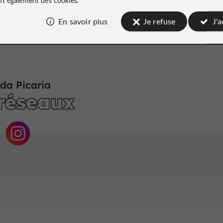
En savoir plus
Je refuse
J'
da Picaria
 réseaux