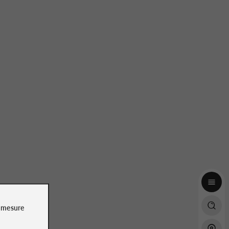
Daniel
Avis publié par
le 22/07/2026
bière. Les prix sont trop élevés.
e
mesure