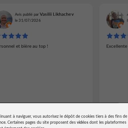
Vasilii Likhachev
Avis publié par
le 31/07/2026
rsonnel et bière au top !
Excellente 
inuant à naviguer, vous autorisez le dépôt de cookies tiers à des fins d
nce
. Certaines pages du site proposent des
vidéos
dont les plateformes
Ecrire un avis
Lire tous les avis
t également des cookies.