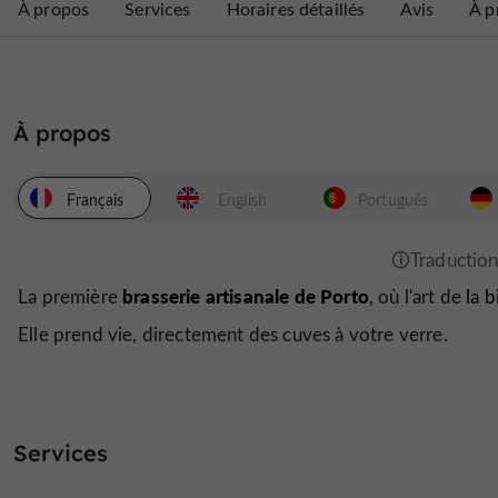
À propos
Services
Horaires détaillés
Avis
À p
À propos
Français
English
Português
brasserie artisanale de Porto
La première
, où l'art de
la b
Elle prend vie, directement des cuves à votre verre.
Services