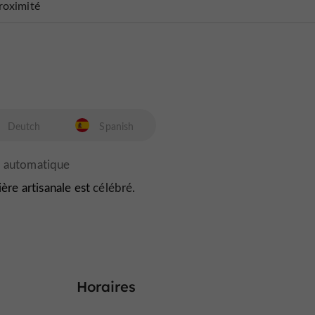
roximité
Deutch
Spanish
ière artisanale est
célébré.
Horaires