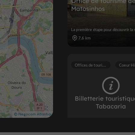
Office de tourisme d
Matosinhos
La première étape pour découvrir la v
7,6 km
O
ffices de tourisme
Billetterie touristiq
Tabacaria
Offices de tourisme dans le centre h