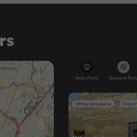
rs
Venir à Porto
Découvrir Port
Offices de tourisme
Porto P