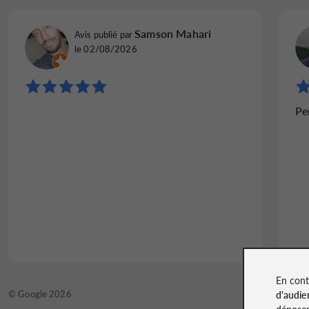
Samson Mahari
Avis publié par
le 02/08/2026
Pe
En cont
© Google 2026
d'audie
déposen