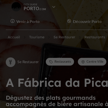
CITY GUIDE
PORTO
Venir à Porto
Découvrir Porto
Accueil
Tourisme
Se Restaurer
Restaurants
Se Restaurer
Restaurants
Centre Ville
A Fábrica da Pica
Dégustez des plats gourmands
accompagnés de bière artisanale 