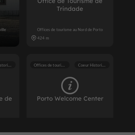
e
Office de Tourisme de
Trindade
ille
Offices de tourisme au Nord de Porto
424 m
C
oeur Historique
O
ffices de tourisme
C
oeur Historique
ue de
Porto Welcome Center
istorique
Offices de tourisme dans le centre historique