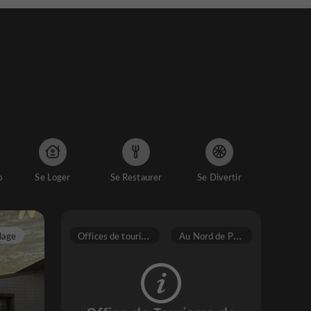
o
Se Loger
Se Restaurer
Se Divertir
O
ffices de tourisme
A
u Nord de Porto
lage